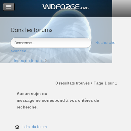
Dans les forums
Portail
Index du forum
Recherche
M’enregistrer
avancée
Connexion
Index du forum
0 résultats trouvés • Page
1
sur
1
Aucun sujet ou
message ne correspond à vos critères de
recherche.
Index du forum