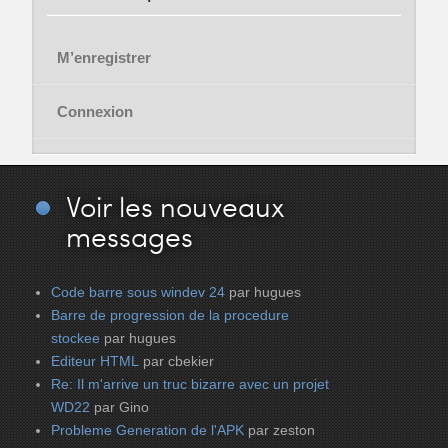
M’enregistrer
Connexion
Voir
les nouveaux
messages
Code barre sous windev 24
par hugues
Barre de progression de la procedure
stockee
par hugues
Editeur HTML
par cbekier
Re: Il m'arrive un truc bizarre avec un projet
WD22
par Gino
Probleme Generation de l'APK
par zeston