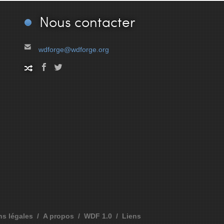
Nous
contacter
wdforge@wdforge.org
ns légales
A propos
WDF 1.0
Liens