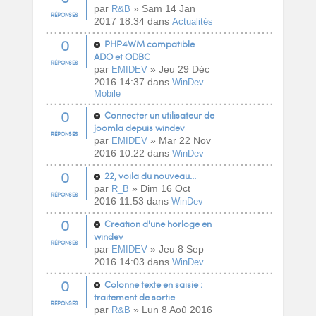
par
» Sam 14 Jan
R&B
RÉPONSES
2017 18:34 dans
Actualités
0
PHP4WM compatible
ADO et ODBC
RÉPONSES
par
» Jeu 29 Déc
EMIDEV
2016 14:37 dans
WinDev
Mobile
0
Connecter un utilisateur de
joomla depuis windev
RÉPONSES
par
» Mar 22 Nov
EMIDEV
2016 10:22 dans
WinDev
0
22, voila du nouveau...
par
» Dim 16 Oct
R_B
RÉPONSES
2016 11:53 dans
WinDev
0
Creation d'une horloge en
windev
RÉPONSES
par
» Jeu 8 Sep
EMIDEV
2016 14:03 dans
WinDev
0
Colonne texte en saisie :
traitement de sortie
RÉPONSES
par
» Lun 8 Aoû 2016
R&B