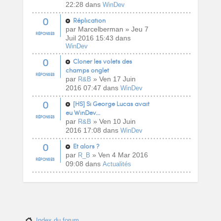
22:28 dans
WinDev
0
Réplication
par Marcelberman » Jeu 7
RÉPONSES
Juil 2016 15:43 dans
WinDev
0
Cloner les volets des
champs onglet
RÉPONSES
par
» Ven 17 Juin
R&B
2016 07:47 dans
WinDev
0
[HS] Si George Lucas avait
eu WinDev...
RÉPONSES
par
» Ven 10 Juin
R&B
2016 17:08 dans
WinDev
0
Et alors ?
par
» Ven 4 Mar 2016
R_B
RÉPONSES
09:08 dans
Actualités
Index du forum