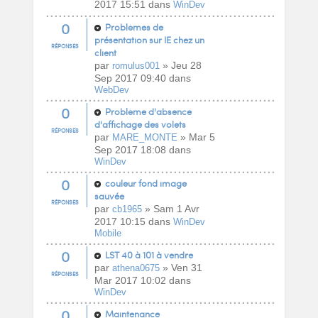
2017 15:51 dans
WinDev
0
Problèmes de
présentation sur IE chez un
RÉPONSES
client
par
» Jeu 28
romulus001
Sep 2017 09:40 dans
WebDev
0
Problème d'absence
d'affichage des volets
RÉPONSES
par
» Mar 5
MARE_MONTE
Sep 2017 18:08 dans
WinDev
0
couleur fond image
sauvée
RÉPONSES
par
» Sam 1 Avr
cb1965
2017 10:15 dans
WinDev
Mobile
0
LST 40 à 101 à vendre
par
» Ven 31
athena0675
RÉPONSES
Mar 2017 10:02 dans
WinDev
0
Maintenance