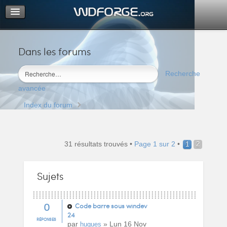
Dans les forums
Portail
Index du forum
Recherche
M’enregistrer
avancée
Connexion
Index du forum
31 résultats trouvés •
Page
1
sur
2
•
1
2
Sujets
0
Code barre sous windev
24
RÉPONSES
par
» Lun 16 Nov
hugues