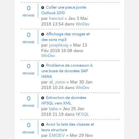
0
Coller une piece jointe
Outlook 2010
RÉPONSES
par
» Jeu 3 Mai
francisd
2018 13:54 dans
WinDev
0
Affichage des images et
des sons mp3
RÉPONSES
par
» Mar 13
josephkuig
Fév 2018 16:08 dans
WinDev
0
Problème de connexion à
une base de données SAP
RÉPONSES
HANA
par
» Mar 30 Jan
ali_zoroo
2018 10:24 dans
WinDev
0
Extraction de données
HFSQL vers XML
RÉPONSES
par
» Jeu 25 Jan
baba
2018 21:19 dans
HFSQL
0
Avoir la liste des classes et
leurs structure
RÉPONSES
par
» Mer 29 Nov
EMIDEV