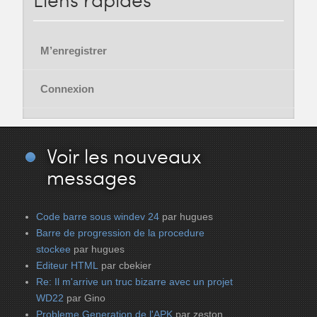
M’enregistrer
Connexion
Voir
les nouveaux
messages
Code barre sous windev 24
par hugues
Barre de progression de la procedure
stockee
par hugues
Editeur HTML
par cbekier
Re: Il m'arrive un truc bizarre avec un projet
WD22
par Gino
Probleme Generation de l'APK
par zeston