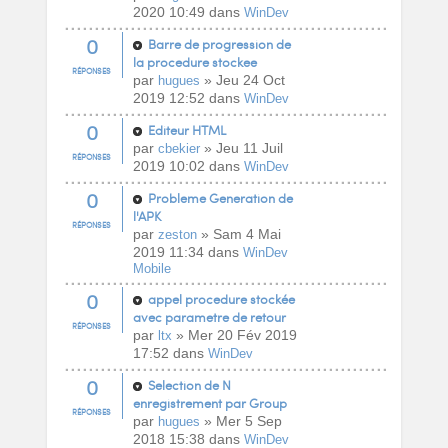
2020 10:49 dans
WinDev
0
Barre de progression de
la procedure stockee
RÉPONSES
par
» Jeu 24 Oct
hugues
2019 12:52 dans
WinDev
0
Editeur HTML
par
» Jeu 11 Juil
cbekier
RÉPONSES
2019 10:02 dans
WinDev
0
Probleme Generation de
l'APK
RÉPONSES
par
» Sam 4 Mai
zeston
2019 11:34 dans
WinDev
Mobile
0
appel procedure stockée
avec parametre de retour
RÉPONSES
par
» Mer 20 Fév 2019
ltx
17:52 dans
WinDev
0
Selection de N
enregistrement par Group
RÉPONSES
par
» Mer 5 Sep
hugues
2018 15:38 dans
WinDev