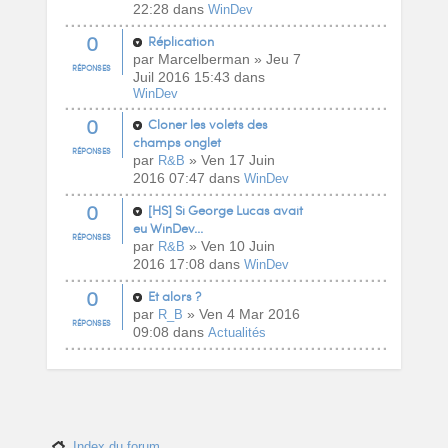
22:28 dans
WinDev
0
Réplication
par Marcelberman » Jeu 7
RÉPONSES
Juil 2016 15:43 dans
WinDev
0
Cloner les volets des
champs onglet
RÉPONSES
par
» Ven 17 Juin
R&B
2016 07:47 dans
WinDev
0
[HS] Si George Lucas avait
eu WinDev...
RÉPONSES
par
» Ven 10 Juin
R&B
2016 17:08 dans
WinDev
0
Et alors ?
par
» Ven 4 Mar 2016
R_B
RÉPONSES
09:08 dans
Actualités
Index du forum