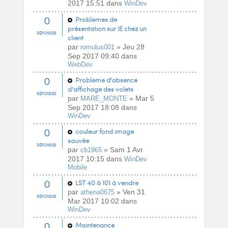
2017 15:51 dans
WinDev
0
Problèmes de
présentation sur IE chez un
RÉPONSES
client
par
» Jeu 28
romulus001
Sep 2017 09:40 dans
WebDev
0
Problème d'absence
d'affichage des volets
RÉPONSES
par
» Mar 5
MARE_MONTE
Sep 2017 18:08 dans
WinDev
0
couleur fond image
sauvée
RÉPONSES
par
» Sam 1 Avr
cb1965
2017 10:15 dans
WinDev
Mobile
0
LST 40 à 101 à vendre
par
» Ven 31
athena0675
RÉPONSES
Mar 2017 10:02 dans
WinDev
0
Maintenance