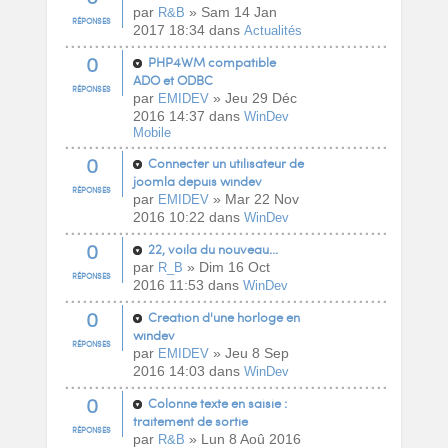
par
» Sam 14 Jan
R&B
RÉPONSES
2017 18:34 dans
Actualités
0
PHP4WM compatible
ADO et ODBC
RÉPONSES
par
» Jeu 29 Déc
EMIDEV
2016 14:37 dans
WinDev
Mobile
0
Connecter un utilisateur de
joomla depuis windev
RÉPONSES
par
» Mar 22 Nov
EMIDEV
2016 10:22 dans
WinDev
0
22, voila du nouveau...
par
» Dim 16 Oct
R_B
RÉPONSES
2016 11:53 dans
WinDev
0
Creation d'une horloge en
windev
RÉPONSES
par
» Jeu 8 Sep
EMIDEV
2016 14:03 dans
WinDev
0
Colonne texte en saisie :
traitement de sortie
RÉPONSES
par
» Lun 8 Aoû 2016
R&B