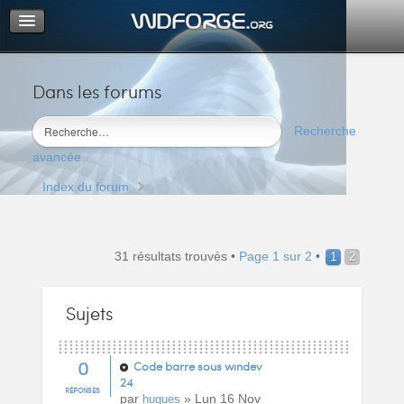
Dans les forums
Portail
Index du forum
Recherche
M’enregistrer
avancée
Connexion
Index du forum
31 résultats trouvés •
Page
1
sur
2
•
1
2
Sujets
0
Code barre sous windev
24
RÉPONSES
par
» Lun 16 Nov
hugues