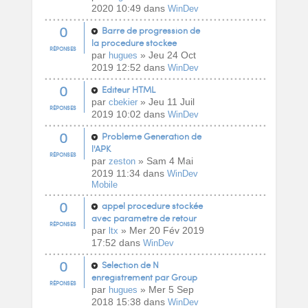
2020 10:49 dans
WinDev
0
Barre de progression de
la procedure stockee
RÉPONSES
par
» Jeu 24 Oct
hugues
2019 12:52 dans
WinDev
0
Editeur HTML
par
» Jeu 11 Juil
cbekier
RÉPONSES
2019 10:02 dans
WinDev
0
Probleme Generation de
l'APK
RÉPONSES
par
» Sam 4 Mai
zeston
2019 11:34 dans
WinDev
Mobile
0
appel procedure stockée
avec parametre de retour
RÉPONSES
par
» Mer 20 Fév 2019
ltx
17:52 dans
WinDev
0
Selection de N
enregistrement par Group
RÉPONSES
par
» Mer 5 Sep
hugues
2018 15:38 dans
WinDev