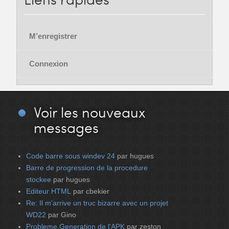
M’enregistrer
Connexion
Voir
les nouveaux
messages
Code barre sous windev 24
par hugues
Barre de progression de la procedure
stockee
par hugues
Editeur HTML
par cbekier
Re: Il m'arrive un truc bizarre avec un projet
WD22
par Gino
Probleme Generation de l'APK
par zeston