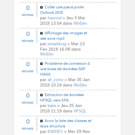
0
Coller une piece jointe
Outlook 2010
RÉPONSES
par
» Jeu 3 Mai
francisd
2018 13:54 dans
WinDev
0
Affichage des images et
des sons mp3
RÉPONSES
par
» Mar 13
josephkuig
Fév 2018 16:08 dans
WinDev
0
Problème de connexion à
une base de données SAP
RÉPONSES
HANA
par
» Mar 30 Jan
ali_zoroo
2018 10:24 dans
WinDev
0
Extraction de données
HFSQL vers XML
RÉPONSES
par
» Jeu 25 Jan
baba
2018 21:19 dans
HFSQL
0
Avoir la liste des classes et
leurs structure
RÉPONSES
par
» Mer 29 Nov
EMIDEV