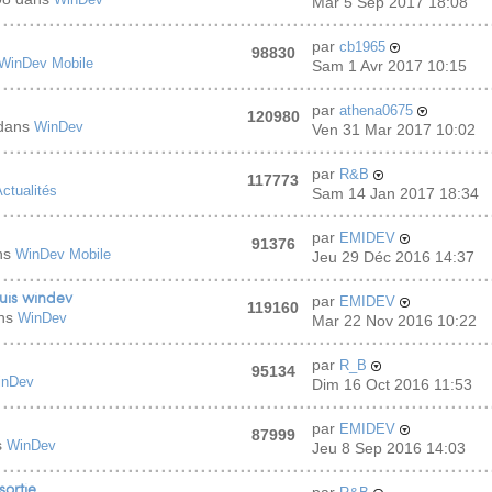
Mar 5 Sep 2017 18:08
par
cb1965
98830
WinDev Mobile
Sam 1 Avr 2017 10:15
par
athena0675
120980
 dans
WinDev
Ven 31 Mar 2017 10:02
par
R&B
117773
ctualités
Sam 14 Jan 2017 18:34
par
EMIDEV
91376
ns
WinDev Mobile
Jeu 29 Déc 2016 14:37
puis windev
par
EMIDEV
119160
ans
WinDev
Mar 22 Nov 2016 10:22
par
R_B
95134
inDev
Dim 16 Oct 2016 11:53
par
EMIDEV
87999
s
WinDev
Jeu 8 Sep 2016 14:03
sortie