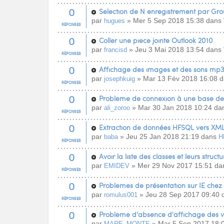
0
Selection de N enregistrement par Gr
par
» Mer 5 Sep 2018 15:38 dans
hugues
RÉPONSES
0
Coller une piece jointe Outlook 2010
par
» Jeu 3 Mai 2018 13:54 dans
francisd
RÉPONSES
0
Affichage des images et des sons mp3
par
» Mar 13 Fév 2018 16:08 
josephkuig
RÉPONSES
0
Problème de connexion à une base d
par
» Mar 30 Jan 2018 10:24 d
ali_zoroo
RÉPONSES
0
Extraction de données HFSQL vers XM
par
» Jeu 25 Jan 2018 21:19 dans
baba
H
RÉPONSES
0
Avoir la liste des classes et leurs structu
par
» Mer 29 Nov 2017 15:51 d
EMIDEV
RÉPONSES
0
Problèmes de présentation sur IE chez 
par
» Jeu 28 Sep 2017 09:40
romulus001
RÉPONSES
0
Problème d'absence d'affichage des v
par
» Mar 5 Sep 2017 18:
MARE_MONTE