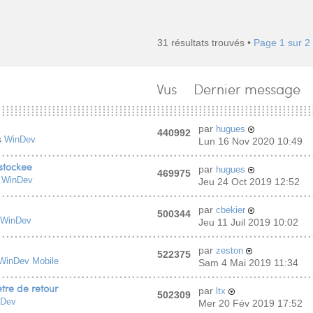
31 résultats trouvés •
Page
1
sur
2
Vus
Dernier message
par
hugues
440992
s
WinDev
Lun 16 Nov 2020 10:49
stockee
par
hugues
469975
s
WinDev
Jeu 24 Oct 2019 12:52
par
cbekier
500344
WinDev
Jeu 11 Juil 2019 10:02
par
zeston
522375
WinDev Mobile
Sam 4 Mai 2019 11:34
re de retour
par
ltx
502309
nDev
Mer 20 Fév 2019 17:52