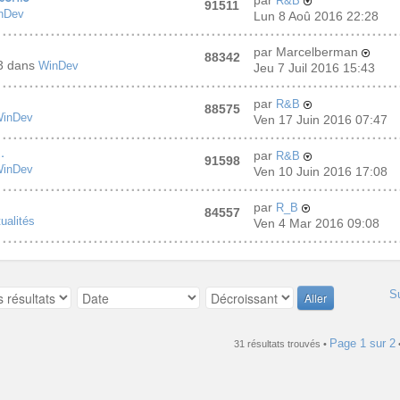
par
R&B
91511
nDev
Lun 8 Aoû 2016 22:28
par Marcelberman
88342
43 dans
WinDev
Jeu 7 Juil 2016 15:43
par
R&B
88575
inDev
Ven 17 Juin 2016 07:47
.
par
R&B
91598
inDev
Ven 10 Juin 2016 17:08
par
R_B
84557
ualités
Ven 4 Mar 2016 09:08
S
Page
1
sur
2
31 résultats trouvés •