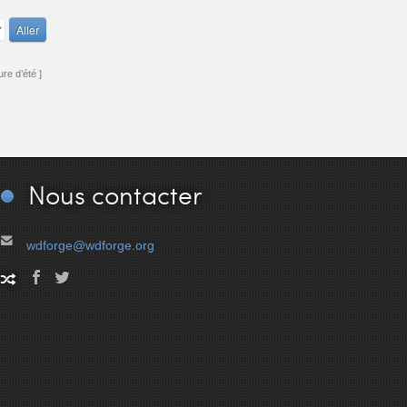
re d’été ]
Nous
contacter
wdforge@wdforge.org