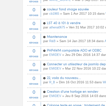
RÉPONSES
0
couleur fond image sauvée
par
» Sam 1 Avr 2017 10:15 dans
cb1965
RÉPONSES
0
LST 40 à 101 à vendre
par
» Ven 31 Mar 2017 10:02
athena0675
RÉPONSES
0
Maintenance
par
» Sam 14 Jan 2017 18:34 dans
R&B
A
RÉPONSES
0
PHP4WM compatible ADO et ODBC
par
» Jeu 29 Déc 2016 14:37 da
EMIDEV
RÉPONSES
0
Connecter un utilisateur de joomla de
par
» Mar 22 Nov 2016 10:22 d
EMIDEV
RÉPONSES
0
22, voila du nouveau...
par
» Dim 16 Oct 2016 11:53 dans
R_B
W
RÉPONSES
0
Creation d'une horloge en windev
par
» Jeu 8 Sep 2016 14:03 dan
EMIDEV
RÉPONSES
0
Colonne texte en saisie : traitement de 