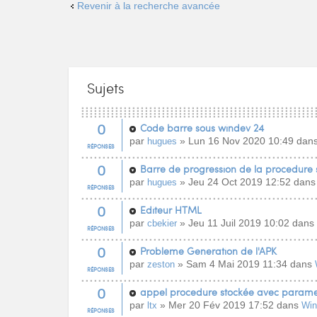
Revenir à la recherche avancée
Sujets
0
Code barre sous windev 24
par
» Lun 16 Nov 2020 10:49 dan
hugues
RÉPONSES
0
Barre de progression de la procedure 
par
» Jeu 24 Oct 2019 12:52 dan
hugues
RÉPONSES
0
Editeur HTML
par
» Jeu 11 Juil 2019 10:02 dans
cbekier
RÉPONSES
0
Probleme Generation de l'APK
par
» Sam 4 Mai 2019 11:34 dans
zeston
RÉPONSES
0
appel procedure stockée avec paramet
par
» Mer 20 Fév 2019 17:52 dans
ltx
Wi
RÉPONSES