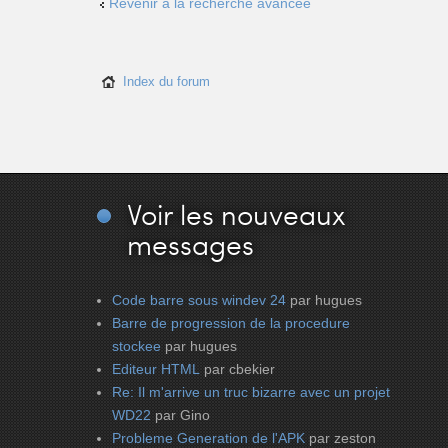
Revenir à la recherche avancée
Index du forum
Voir
les nouveaux
messages
Code barre sous windev 24
par hugues
Barre de progression de la procedure
stockee
par hugues
Editeur HTML
par cbekier
Re: Il m'arrive un truc bizarre avec un projet
WD22
par Gino
Probleme Generation de l'APK
par zeston