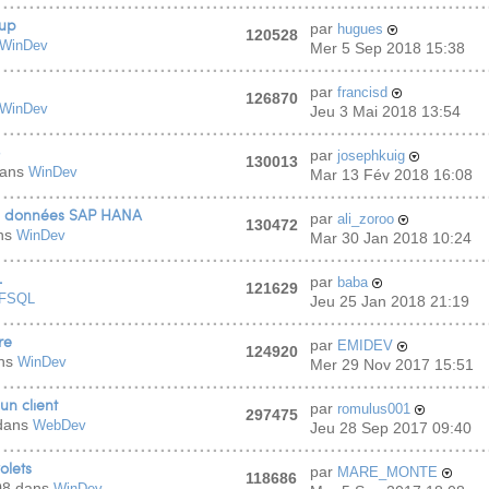
oup
par
hugues
120528
WinDev
Mer 5 Sep 2018 15:38
par
francisd
126870
WinDev
Jeu 3 Mai 2018 13:54
par
josephkuig
130013
dans
WinDev
Mar 13 Fév 2018 16:08
e données SAP HANA
par
ali_zoroo
130472
ans
WinDev
Mar 30 Jan 2018 10:24
L
par
baba
121629
FSQL
Jeu 25 Jan 2018 21:19
re
par
EMIDEV
124920
ans
WinDev
Mer 29 Nov 2017 15:51
un client
par
romulus001
297475
 dans
WebDev
Jeu 28 Sep 2017 09:40
olets
par
MARE_MONTE
118686
08 dans
WinDev