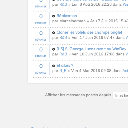
par
» Lun 8 Aoû 2016 22:28 dans
R&B
Wi
RÉPONSES
0
Réplication
par Marcelberman » Jeu 7 Juil 2016 15:
RÉPONSES
0
Cloner les volets des champs onglet
par
» Ven 17 Juin 2016 07:47 dans
R&B
W
RÉPONSES
0
[HS] Si George Lucas avait eu WinDev..
par
» Ven 10 Juin 2016 17:08 dans
R&B
W
RÉPONSES
0
Et alors ?
par
» Ven 4 Mar 2016 09:08 dans
R_B
Act
RÉPONSES
Afficher les messages postés depuis