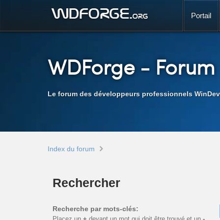
Portail
WDForge
- Forum
Le forum des développeurs professionnels WinDev
Index du forum
Rechercher
Recherche par mots-clés:
Placez un
+
devant un mot qui doit être trouvé et un
-