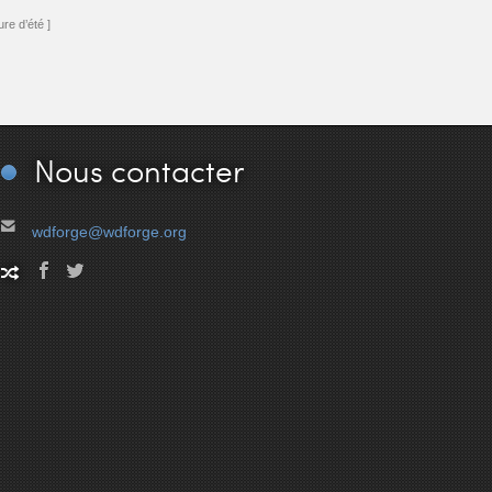
re d’été ]
Nous
contacter
wdforge@wdforge.org