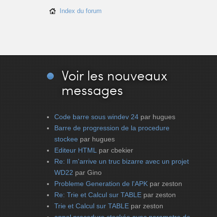
Index du forum
Voir
les nouveaux
messages
Code barre sous windev 24
par hugues
Barre de progression de la procedure
stockee
par hugues
Editeur HTML
par cbekier
Re: Il m'arrive un truc bizarre avec un projet
WD22
par Gino
Probleme Generation de l'APK
par zeston
Re: Trie et Calcul sur TABLE
par zeston
Trie et Calcul sur TABLE
par zeston