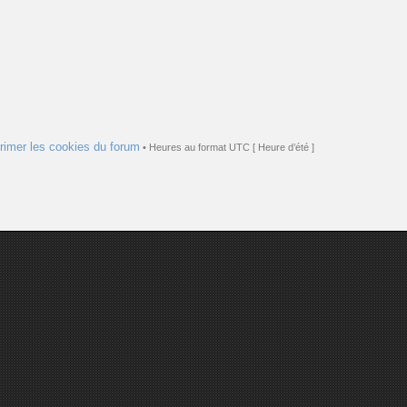
rimer les cookies du forum
• Heures au format UTC [ Heure d’été ]