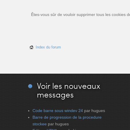
Êtes-vous sûr de vouloir supprimer tous les cookies d
Index du forum
Voir
les nouveaux
messages
Code barre sous windev 24
par hugues
Barre de progression de la procedure
stockee
par hugues