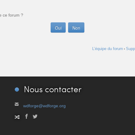
e ce forum ?
L’équipe du forum
Supp
•
Nous
contacter
wdforge@wdforge.org