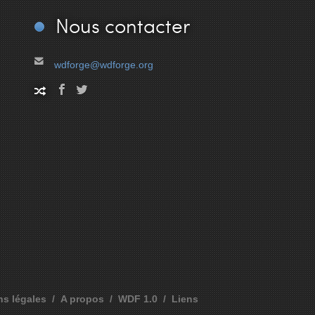
Nous
contacter
wdforge@wdforge.org
ns légales
A propos
WDF 1.0
Liens