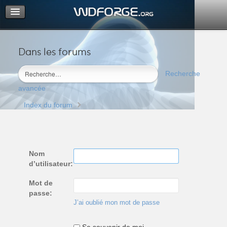
Dans les forums
Portail
Index du forum
Recherche
M’enregistrer
avancée
Connexion
Index du forum
Nom
d’utilisateur:
Mot de
passe:
J’ai oublié mon mot de passe