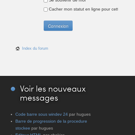
Se souvenir de moi
Cacher mon statut en ligne pour cette sessio
Index du forum
Voir
les nouveaux
messages
Code barre sous windev 24
par hugues
Barre de progression de la procedure
stockee
par hugues