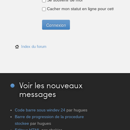
Se souvenir de moi
Cacher mon statut en ligne pour cette sessio
Index du forum
Voir
les nouveaux
messages
Code barre sous windev 24
par hugues
Barre de progression de la procedure
stockee
par hugues