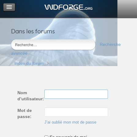
Dans les forums
Portail
Index du forum
Recherche
M’enregistrer
avancée
Connexion
Index du forum
Nom
d’utilisateur:
Mot de
passe:
J’ai oublié mon mot de passe