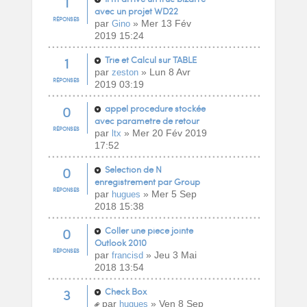
1
avec un projet WD22
RÉPONSES
par
» Mer 13 Fév
Gino
2019 15:24
1
Trie et Calcul sur TABLE
par
» Lun 8 Avr
zeston
RÉPONSES
2019 03:19
0
appel procedure stockée
avec parametre de retour
RÉPONSES
par
» Mer 20 Fév 2019
ltx
17:52
0
Selection de N
enregistrement par Group
RÉPONSES
par
» Mer 5 Sep
hugues
2018 15:38
0
Coller une piece jointe
Outlook 2010
RÉPONSES
par
» Jeu 3 Mai
francisd
2018 13:54
3
Check Box
par
» Ven 8 Sep
hugues