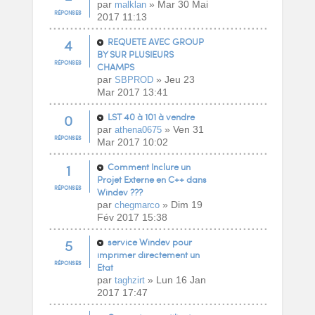
par
» Mar 30 Mai
malklan
RÉPONSES
2017 11:13
4
REQUETE AVEC GROUP
BY SUR PLUSIEURS
RÉPONSES
CHAMPS
par
» Jeu 23
SBPROD
Mar 2017 13:41
0
LST 40 à 101 à vendre
par
» Ven 31
athena0675
RÉPONSES
Mar 2017 10:02
1
Comment Inclure un
Projet Externe en C++ dans
RÉPONSES
Windev ???
par
» Dim 19
chegmarco
Fév 2017 15:38
5
service Windev pour
imprimer directement un
RÉPONSES
Etat
par
» Lun 16 Jan
taghzirt
2017 17:47