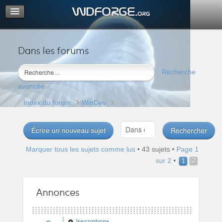
Dans les forums
Portail
Index du forum
Recherche
M’enregistrer
avancée
Connexion
Index du forum
WinDev
Écrire un nouveau sujet
Marquer tous les sujets comme lus
• 43 sujets •
Page
1
sur
2
•
1
2
Annonces
Inscriptions