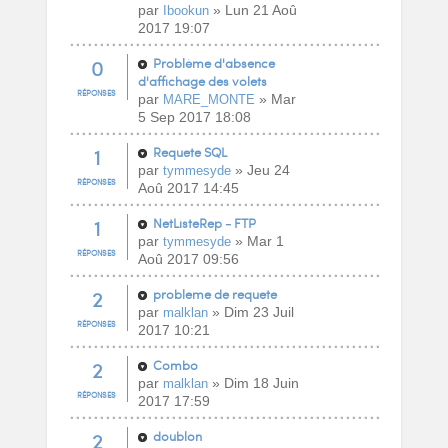
par
» Lun 21 Aoû
Ibookun
2017 19:07
0
Problème d'absence
d'affichage des volets
RÉPONSES
par
» Mar
MARE_MONTE
5 Sep 2017 18:08
1
Requete SQL
par
» Jeu 24
tymmesyde
RÉPONSES
Aoû 2017 14:45
1
NetListeRep - FTP
par
» Mar 1
tymmesyde
RÉPONSES
Aoû 2017 09:56
2
probleme de requete
par
» Dim 23 Juil
malklan
RÉPONSES
2017 10:21
2
Combo
par
» Dim 18 Juin
malklan
RÉPONSES
2017 17:59
2
doublon