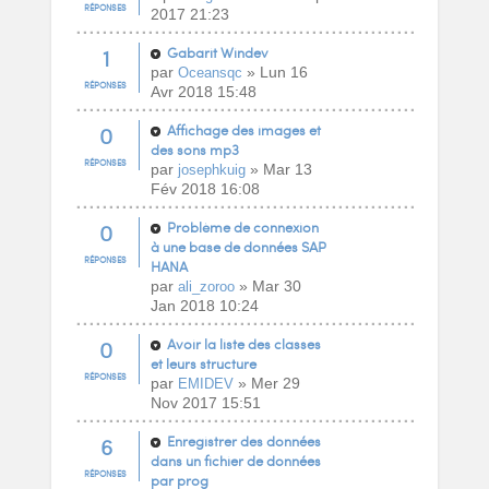
RÉPONSES
2017 21:23
1
Gabarit Windev
par
» Lun 16
Oceansqc
RÉPONSES
Avr 2018 15:48
0
Affichage des images et
des sons mp3
RÉPONSES
par
» Mar 13
josephkuig
Fév 2018 16:08
0
Problème de connexion
à une base de données SAP
RÉPONSES
HANA
par
» Mar 30
ali_zoroo
Jan 2018 10:24
0
Avoir la liste des classes
et leurs structure
RÉPONSES
par
» Mer 29
EMIDEV
Nov 2017 15:51
6
Enregistrer des données
dans un fichier de données
RÉPONSES
par prog