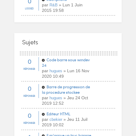
0
par
» Lun 1 Juin
R&B
LOCKED
2015 19:58
Sujets
0
Code barre sous windev
24
RÉPONSES
par
» Lun 16 Nov
hugues
2020 10:49
0
Barre de progression de
la procedure stockee
RÉPONSES
par
» Jeu 24 Oct
hugues
2019 12:52
0
Editeur HTML
par
» Jeu 11 Juil
cbekier
RÉPONSES
2019 10:02
Il m'arrive un truc bizarre