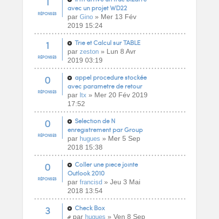
1
avec un projet WD22
RÉPONSES
par
» Mer 13 Fév
Gino
2019 15:24
1
Trie et Calcul sur TABLE
par
» Lun 8 Avr
zeston
RÉPONSES
2019 03:19
0
appel procedure stockée
avec parametre de retour
RÉPONSES
par
» Mer 20 Fév 2019
ltx
17:52
0
Selection de N
enregistrement par Group
RÉPONSES
par
» Mer 5 Sep
hugues
2018 15:38
0
Coller une piece jointe
Outlook 2010
RÉPONSES
par
» Jeu 3 Mai
francisd
2018 13:54
3
Check Box
par
» Ven 8 Sep
hugues