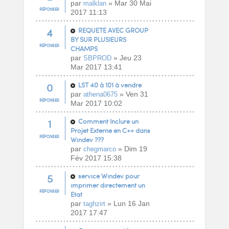
par
» Mar 30 Mai
malklan
RÉPONSES
2017 11:13
4
REQUETE AVEC GROUP
BY SUR PLUSIEURS
RÉPONSES
CHAMPS
par
» Jeu 23
SBPROD
Mar 2017 13:41
0
LST 40 à 101 à vendre
par
» Ven 31
athena0675
RÉPONSES
Mar 2017 10:02
1
Comment Inclure un
Projet Externe en C++ dans
RÉPONSES
Windev ???
par
» Dim 19
chegmarco
Fév 2017 15:38
5
service Windev pour
imprimer directement un
RÉPONSES
Etat
par
» Lun 16 Jan
taghzirt
2017 17:47