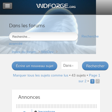
Dans les forums
Portail
Index du forum
Recherche
M’enregistrer
avancée
Connexion
Index du forum
WinDev
Écrire un nouveau sujet
Marquer tous les sujets comme lus
• 43 sujets •
Page
1
sur
2
•
1
2
Annonces
Inscriptions