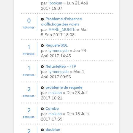
par
» Lun 21 Aoû
Ibookun
2017 19:07
0
Problème d'absence
d'affichage des volets
RÉPONSES
par
» Mar
MARE_MONTE
5 Sep 2017 18:08
1
Requete SQL
par
» Jeu 24
tymmesyde
RÉPONSES
Aoû 2017 14:45
1
NetListeRep - FTP
par
» Mar 1
tymmesyde
RÉPONSES
Aoû 2017 09:56
2
probleme de requete
par
» Dim 23 Juil
malklan
RÉPONSES
2017 10:21
2
Combo
par
» Dim 18 Juin
malklan
RÉPONSES
2017 17:59
2
doublon