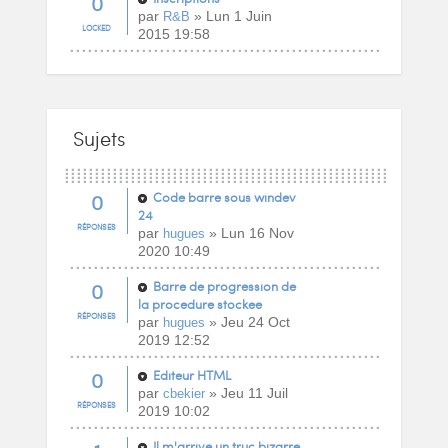
0
par
» Lun 1 Juin
R&B
LOCKED
2015 19:58
Sujets
0
Code barre sous windev
24
RÉPONSES
par
» Lun 16 Nov
hugues
2020 10:49
0
Barre de progression de
la procedure stockee
RÉPONSES
par
» Jeu 24 Oct
hugues
2019 12:52
0
Editeur HTML
par
» Jeu 11 Juil
cbekier
RÉPONSES
2019 10:02
Il m'arrive un truc bizarre