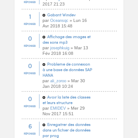
RÉPONSES
2017 21:23
1
Gabarit Windev
par
» Lun 16
Oceansqc
RÉPONSES
Avr 2018 15:48
0
Affichage des images et
des sons mp3
RÉPONSES
par
» Mar 13
josephkuig
Fév 2018 16:08
0
Problème de connexion
à une base de données SAP
RÉPONSES
HANA
par
» Mar 30
ali_zoroo
Jan 2018 10:24
0
Avoir la liste des classes
et leurs structure
RÉPONSES
par
» Mer 29
EMIDEV
Nov 2017 15:51
6
Enregistrer des données
dans un fichier de données
RÉPONSES
par prog