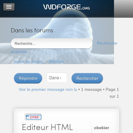
Dans les forums
Portail
Index du forum
Recherche
M’enregistrer
avancée
Connexion
Index du forum
WinDev
Répondre
Voir le premier message non lu
• 1 message • Page
1
sur
1
Editeur
HTML
cbekier