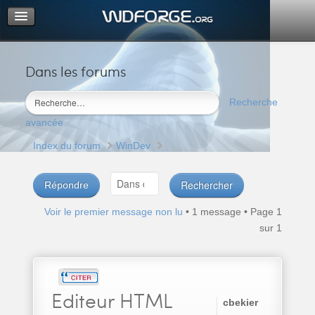
Dans les forums
Portail
Index du forum
Recherche
M’enregistrer
avancée
Connexion
Index du forum
WinDev
Répondre
Voir le premier message non lu
• 1 message • Page
1
sur
1
Editeur
HTML
cbekier