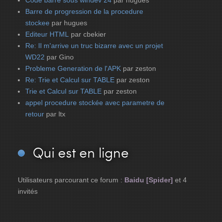
Code barre sous windev 24
par hugues
Barre de progression de la procedure
stockee
par hugues
Editeur HTML
par cbekier
Re: Il m'arrive un truc bizarre avec un projet
WD22
par Gino
Probleme Generation de l'APK
par zeston
Re: Trie et Calcul sur TABLE
par zeston
Trie et Calcul sur TABLE
par zeston
appel procedure stockée avec parametre de
retour
par ltx
Qui
est en ligne
Utilisateurs parcourant ce forum :
Baidu [Spider]
et 4
invités