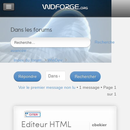
Dans les forums
Portail
Index du forum
Recherche
M’enregistrer
avancée
Connexion
Index du forum
WinDev
Répondre
Voir le premier message non lu
• 1 message • Page
1
sur
1
Editeur
HTML
cbekier