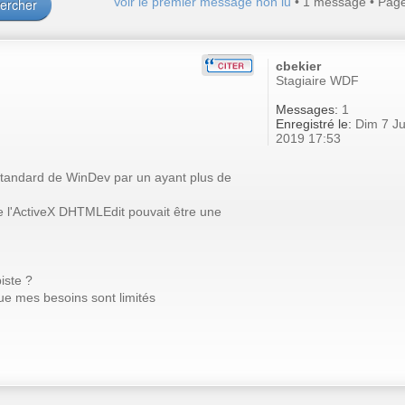
Voir le premier message non lu
• 1 message • Pag
cbekier
Stagiaire WDF
Messages:
1
Enregistré le:
Dim 7 Ju
2019 17:53
tandard de WinDev par un ayant plus de
e l'ActiveX DHTMLEdit pouvait être une
iste ?
que mes besoins sont limités