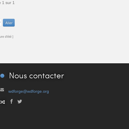
e
1
sur
1
re d’été ]
Nous
contacter
wdforge@wdforge.org