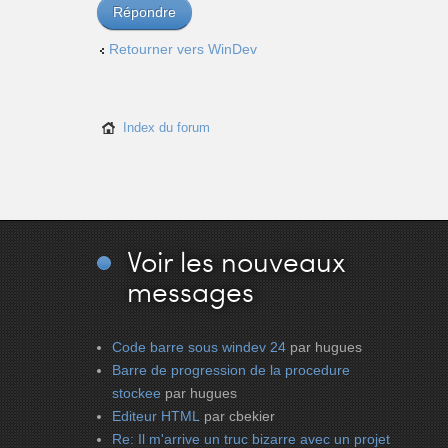
Répondre
Retourner vers WinDev
Index du forum
Voir
les nouveaux
messages
Code barre sous windev 24
par hugues
Barre de progression de la procedure
stockee
par hugues
Editeur HTML
par cbekier
Re: Il m'arrive un truc bizarre avec un projet