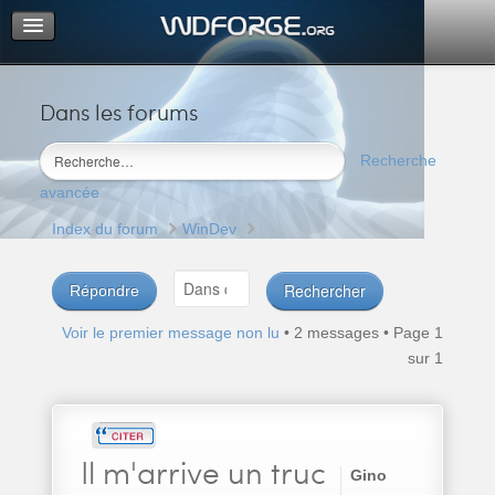
Dans les forums
Portail
Index du forum
Recherche
M’enregistrer
avancée
Connexion
Index du forum
WinDev
Répondre
Voir le premier message non lu
• 2 messages • Page
1
sur
1
Il
m'arrive un truc
Gino