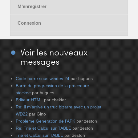
M’enregistrer
Connexion
Voir
les nouveaux
messages
Code barre sous windev 24
par hugues
Barre de progression de la procedure
stockee
par hugues
Editeur HTML
par cbekier
Re: Il m'arrive un truc bizarre avec un projet
WD22
par Gino
Probleme Generation de l'APK
par zeston
Re: Trie et Calcul sur TABLE
par zeston
Trie et Calcul sur TABLE
par zeston