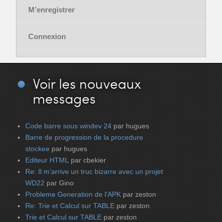
M’enregistrer
Connexion
Voir
les nouveaux
messages
Code barre sous windev 24
par hugues
Barre de progression de la procedure
stockee
par hugues
Editeur HTML
par cbekier
Re: Il m'arrive un truc bizarre avec un projet
WD22
par Gino
Probleme Generation de l'APK
par zeston
Re: Trie et Calcul sur TABLE
par zeston
Trie et Calcul sur TABLE
par zeston