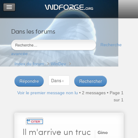
Dans les forums
Portail
Index du forum
Recherche
M’enregistrer
avancée
Connexion
Index du forum
WinDev
Répondre
Voir le premier message non lu
• 2 messages • Page
1
sur
1
Il
m'arrive un truc
Gino