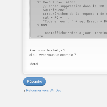
SI ResSql=Faux ALORS
// echec suppression dans la BDD
SQLInfoGene()
Erreur("Echec de la requete 1 de mis
sql + RC + ...
"Code erreur : " + sql.Erreur + RC 
SINON
ToastAffiche("Mise à jour terminé
FIN
Avez vous deja fait ça ?
SQLDéconnecte()
si oui, Avez vous un exemple ?
Merci
Répondre
Retourner vers WinDev