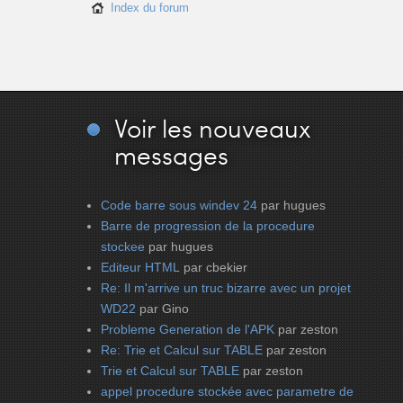
Index du forum
Voir
les nouveaux
messages
Code barre sous windev 24
par hugues
Barre de progression de la procedure
stockee
par hugues
Editeur HTML
par cbekier
Re: Il m'arrive un truc bizarre avec un projet
WD22
par Gino
Probleme Generation de l'APK
par zeston
Re: Trie et Calcul sur TABLE
par zeston
Trie et Calcul sur TABLE
par zeston
appel procedure stockée avec parametre de