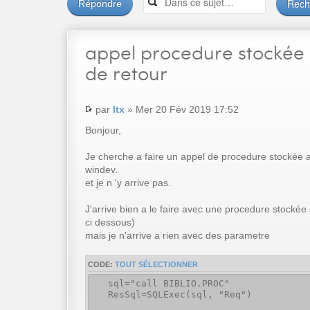
Répondre
appel
procedure stockée
de retour
par
ltx
» Mer 20 Fév 2019 17:52
Bonjour,
Je cherche a faire un appel de procedure stockée 
windev.
et je n 'y arrive pas.
J'arrive bien a le faire avec une procedure stocké
ci dessous)
mais je n'arrive a rien avec des parametre
CODE:
TOUT SÉLECTIONNER
sql="call BIBLIO.PROC"
ResSql=SQLExec(sql, "Req")