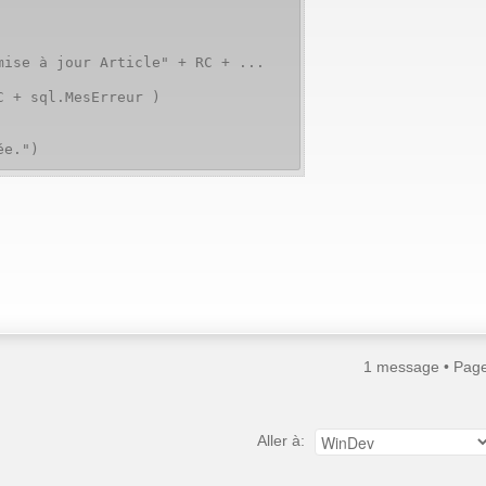
e à jour Article" + RC + ...
+ sql.MesErreur )
e.")
1 message • Pag
Aller à: