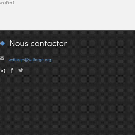
re d’été ]
Nous
contacter
wdforge@wdforge.org