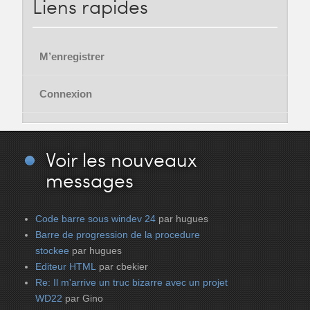
Liens
rapides
M’enregistrer
Connexion
Voir
les nouveaux
messages
Code barre sous windev 24
par hugues
Barre de progression de la procedure
stockee
par hugues
Editeur HTML
par cbekier
Re: Il m'arrive un truc bizarre avec un projet
WD22
par Gino