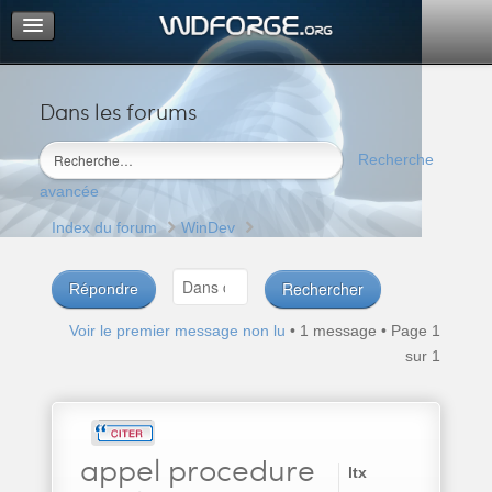
Dans les forums
Portail
Index du forum
Recherche
M’enregistrer
avancée
Connexion
Index du forum
WinDev
Répondre
Voir le premier message non lu
• 1 message • Page
1
sur
1
appel
procedure
ltx