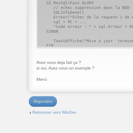
SI ResSql=Faux ALORS
// echec suppression dans la BDD
SQLInfoGene()
Erreur("Echec de la requete 1 de mis
sql + RC + ...
"Code erreur : " + sql.Erreur + RC 
SINON
ToastAffiche("Mise à jour terminé
FIN
Avez vous deja fait ça ?
SQLDéconnecte()
si oui, Avez vous un exemple ?
Merci
Répondre
Retourner vers WinDev