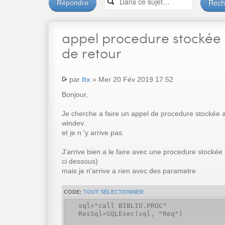
Répondre
appel
procedure stockée
de retour
par
ltx
» Mer 20 Fév 2019 17:52
Bonjour,
Je cherche a faire un appel de procedure stockée 
windev.
et je n 'y arrive pas.
J'arrive bien a le faire avec une procedure stocké
ci dessous)
mais je n'arrive a rien avec des parametre
CODE:
TOUT SÉLECTIONNER
sql="call BIBLIO.PROC"
ResSql=SQLExec(sql, "Req")