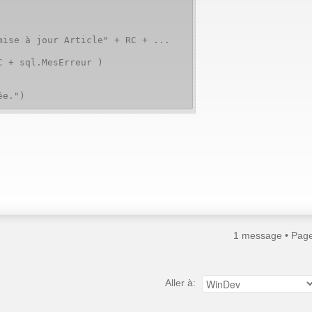
e à jour Article" + RC + ...
+ sql.MesErreur )
e.")
1 message • Pag
Aller à: