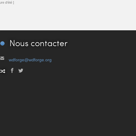
re d’été ]
Nous
contacter
wdforge@wdforge.org