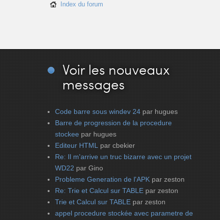
Index du forum
Voir
les nouveaux
messages
Code barre sous windev 24
par hugues
Barre de progression de la procedure
stockee
par hugues
Editeur HTML
par cbekier
Re: Il m'arrive un truc bizarre avec un projet
WD22
par Gino
Probleme Generation de l'APK
par zeston
Re: Trie et Calcul sur TABLE
par zeston
Trie et Calcul sur TABLE
par zeston
appel procedure stockée avec parametre de