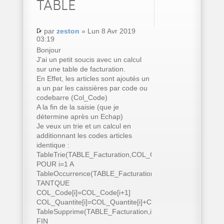
TABLE
par
zeston
» Lun 8 Avr 2019
03:19
Bonjour
J'ai un petit soucis avec un calcul
sur une table de facturation.
En Effet, les articles sont ajoutés un
a un par les caissières par code ou
codebarre (Col_Code)
A la fin de la saisie (que je
détermine après un Echap)
Je veux un trie et un calcul en
additionnant les codes articles
identique :
TableTrie(TABLE_Facturation,COL_Code..Nom)
POUR i=1 A
TableOccurrence(TABLE_Facturation)
TANTQUE
COL_Code[i]=COL_Code[i+1]
COL_Quantite[i]=COL_Quantite[i]+COL_Quantite[i+1]
TableSupprime(TABLE_Facturation,i+1)
FIN