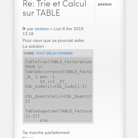
Re:
Trie et Calcul
zeston
sur TABLE
par
zeston
» Lun 8 Avr 2019
13:18
Pour ceux que sa pourrait aider,
La solution :
CODE:
TOUT SÉLECTIONNER
TableTrie(TABLE_Facturation,COL_Code..Nom)
POUR i=
TableOccurrence(TABLE_Facturation)
_A_ 1 pas -1
SI i>1 _ET_
COL_Code[i]=COL_Code[i-1]
COL_Quantite[i]=COL_Quantite[i]+COL_Quantite[
1]
TableSupprime(TABLE_Facturation,
(i-1))
FIN
FIN
Sa marche parfaitement