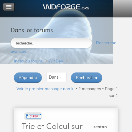
Dans les forums
Portail
Index du forum
Recherche
M’enregistrer
avancée
Connexion
Index du forum
WinDev
Répondre
Voir le premier message non lu
• 2 messages • Page
1
sur
1
Trie
et Calcul sur
zeston