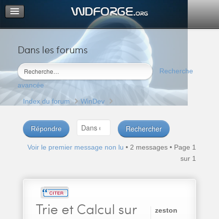
Dans les forums
Portail
Index du forum
Recherche
M’enregistrer
avancée
Connexion
Index du forum
WinDev
Répondre
Voir le premier message non lu
• 2 messages • Page
1
sur
1
Trie
et Calcul sur
zeston