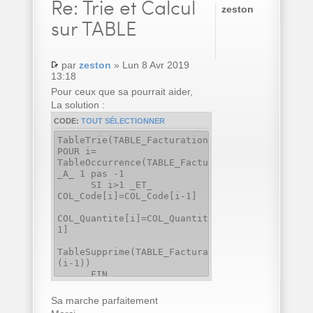
Re:
Trie et Calcul
zeston
sur TABLE
par
zeston
» Lun 8 Avr 2019
13:18
Pour ceux que sa pourrait aider,
La solution :
CODE:
TOUT SÉLECTIONNER
TableTrie(TABLE_Facturation,COL_Code..Nom)
POUR i=
TableOccurrence(TABLE_Facturation)
_A_ 1 pas -1
SI i>1 _ET_
COL_Code[i]=COL_Code[i-1]
COL_Quantite[i]=COL_Quantite[i]+COL_Quantite[
1]
TableSupprime(TABLE_Facturation,
(i-1))
FIN
FIN
Sa marche parfaitement