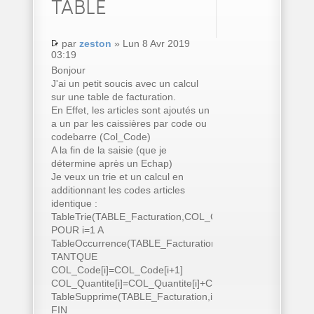
TABLE
par
zeston
» Lun 8 Avr 2019
03:19
Bonjour
J'ai un petit soucis avec un calcul
sur une table de facturation.
En Effet, les articles sont ajoutés un
a un par les caissières par code ou
codebarre (Col_Code)
A la fin de la saisie (que je
détermine après un Echap)
Je veux un trie et un calcul en
additionnant les codes articles
identique :
TableTrie(TABLE_Facturation,COL_Code..Nom)
POUR i=1 A
TableOccurrence(TABLE_Facturation)
TANTQUE
COL_Code[i]=COL_Code[i+1]
COL_Quantite[i]=COL_Quantite[i]+COL_Quantite[i+1]
TableSupprime(TABLE_Facturation,i+1)
FIN