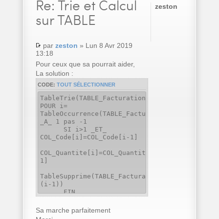
Re:
Trie et Calcul
zeston
sur TABLE
par
zeston
» Lun 8 Avr 2019
13:18
Pour ceux que sa pourrait aider,
La solution :
CODE:
TOUT SÉLECTIONNER
TableTrie(TABLE_Facturation,COL_Code..Nom)
POUR i=
TableOccurrence(TABLE_Facturation)
_A_ 1 pas -1
SI i>1 _ET_
COL_Code[i]=COL_Code[i-1]
COL_Quantite[i]=COL_Quantite[i]+COL_Quantite[
1]
TableSupprime(TABLE_Facturation,
(i-1))
FIN
FIN
Sa marche parfaitement