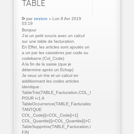
TABLE
par
zeston
» Lun 8 Avr 2019
03:19
Bonjour
J'ai un petit soucis avec un calcul
sur une table de facturation.
En Effet, les articles sont ajoutés un
a un par les caissières par code ou
codebarre (Col_Code)
A la fin de la saisie (que je
détermine après un Echap)
Je veux un trie et un calcul en
additionnant les codes articles
identique :
TableTrie(TABLE_Facturation,COL_Code..Nom)
POUR i=1 A
TableOccurrence(TABLE_Facturation)
TANTQUE
COL_Code[i]=COL_Code[i+1]
COL_Quantite[i]=COL_Quantite[i]+COL_Quantite[i+1]
TableSupprime(TABLE_Facturation,i+1)
FIN