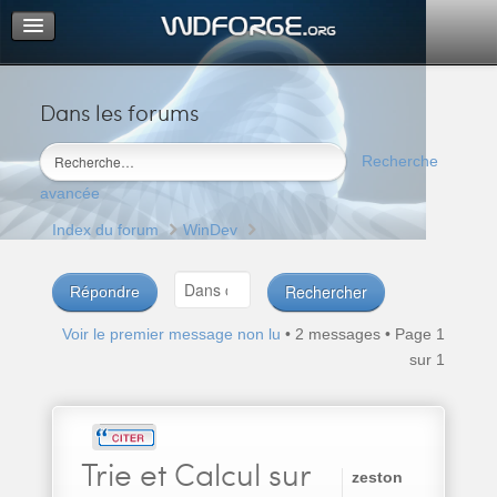
Dans les forums
Portail
Index du forum
Recherche
M’enregistrer
avancée
Connexion
Index du forum
WinDev
Répondre
Voir le premier message non lu
• 2 messages • Page
1
sur
1
Trie
et Calcul sur
zeston