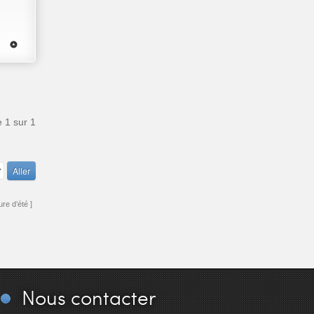
e
1
sur
1
re d’été ]
Nous
contacter