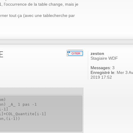
, l’occurrence de la table change, mais je
urner tout ça (avec une tablecherche par
E
zeston
Stagiaire WDF
Messages:
3
Enregistré le:
Mer 3 Av
2019 17:52
om)
on) _A_ 1 pas -1
i-1]
COL_Quantite[i-1]
,(i-1))