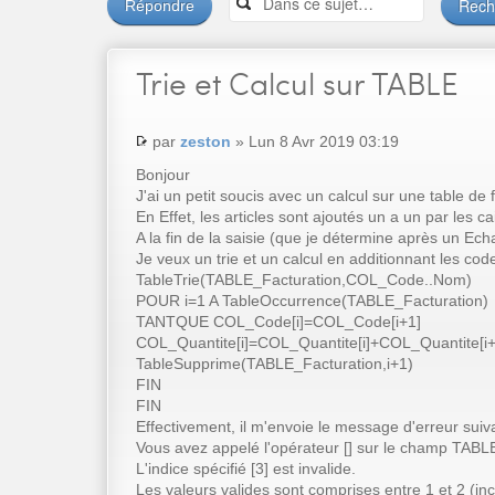
Répondre
Trie
et Calcul sur TABLE
par
zeston
» Lun 8 Avr 2019 03:19
Bonjour
J'ai un petit soucis avec un calcul sur une table de 
En Effet, les articles sont ajoutés un a un par les
A la fin de la saisie (que je détermine après un Ech
Je veux un trie et un calcul en additionnant les code
TableTrie(TABLE_Facturation,COL_Code..Nom)
POUR i=1 A TableOccurrence(TABLE_Facturation)
TANTQUE COL_Code[i]=COL_Code[i+1]
COL_Quantite[i]=COL_Quantite[i]+COL_Quantite[i+
TableSupprime(TABLE_Facturation,i+1)
FIN
FIN
Effectivement, il m'envoie le message d'erreur suiva
Vous avez appelé l'opérateur [] sur le champ TABL
L'indice spécifié [3] est invalide.
Les valeurs valides sont comprises entre 1 et 2 (inc