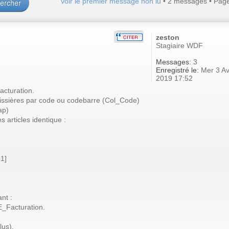
Voir le premier message non lu
• 2 messages • Pag
zeston
Stagiaire WDF
Messages:
3
Enregistré le:
Mer 3 Av
2019 17:52
facturation.
 caissières par code ou codebarre (Col_Code)
ap)
s articles identique :
1]
nt :
E_Facturation.
lus).