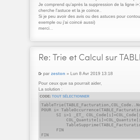
Je comprend qu’après la suppression de la ligne i+1
cherche l'astuce et la je coince..
Si je peu avoir des avis ou des astuces pour conto
exemple ou j'ai coincé aussi)
merci...
Re:
Trie et Calcul sur TABL
par
zeston
» Lun 8 Avr 2019 13:18
Pour ceux que sa pourrait aider,
La solution :
CODE:
TOUT SÉLECTIONNER
TableTrie(TABLE_Facturation,COL_Code..N
POUR i= TableOccurrence(TABLE_Facturati
SI i>1 _ET_ COL_Code[i]=COL_Code[
COL_Quantite[i]=COL_Quantite[i]+
TableSupprime(TABLE_Facturation
FIN
FIN