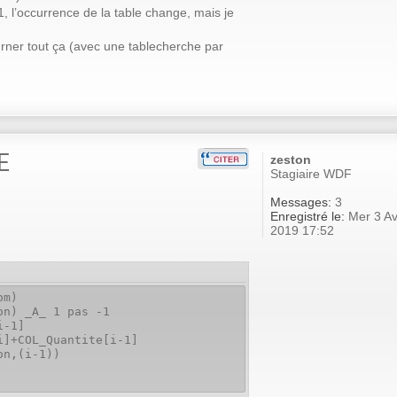
, l’occurrence de la table change, mais je
urner tout ça (avec une tablecherche par
E
zeston
Stagiaire WDF
Messages:
3
Enregistré le:
Mer 3 Av
2019 17:52
om)
on) _A_ 1 pas -1
i-1]
COL_Quantite[i-1]
,(i-1))