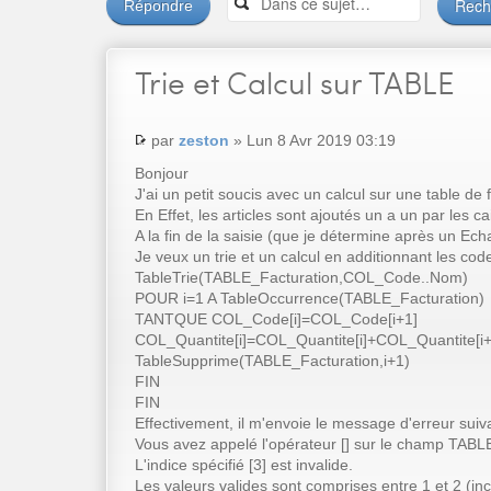
Répondre
Trie
et Calcul sur TABLE
par
zeston
» Lun 8 Avr 2019 03:19
Bonjour
J'ai un petit soucis avec un calcul sur une table de 
En Effet, les articles sont ajoutés un a un par les
A la fin de la saisie (que je détermine après un Ech
Je veux un trie et un calcul en additionnant les code
TableTrie(TABLE_Facturation,COL_Code..Nom)
POUR i=1 A TableOccurrence(TABLE_Facturation)
TANTQUE COL_Code[i]=COL_Code[i+1]
COL_Quantite[i]=COL_Quantite[i]+COL_Quantite[i+
TableSupprime(TABLE_Facturation,i+1)
FIN
FIN
Effectivement, il m'envoie le message d'erreur suiva
Vous avez appelé l'opérateur [] sur le champ TABL
L'indice spécifié [3] est invalide.
Les valeurs valides sont comprises entre 1 et 2 (inc