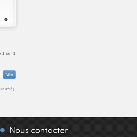
e
1
sur
1
re d’été ]
Nous
contacter