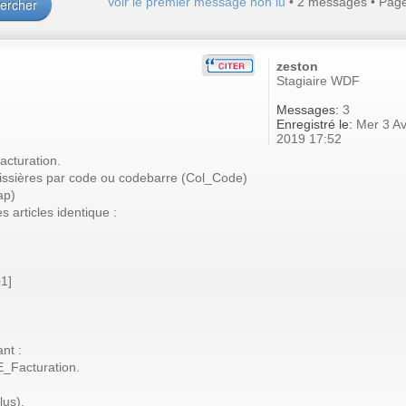
Voir le premier message non lu
• 2 messages • Pag
zeston
Stagiaire WDF
Messages:
3
Enregistré le:
Mer 3 Av
2019 17:52
facturation.
 caissières par code ou codebarre (Col_Code)
ap)
s articles identique :
1]
nt :
E_Facturation.
lus).