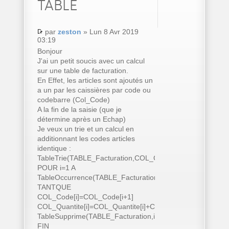
TABLE
par
zeston
» Lun 8 Avr 2019
03:19
Bonjour
J'ai un petit soucis avec un calcul
sur une table de facturation.
En Effet, les articles sont ajoutés un
a un par les caissières par code ou
codebarre (Col_Code)
A la fin de la saisie (que je
détermine après un Echap)
Je veux un trie et un calcul en
additionnant les codes articles
identique :
TableTrie(TABLE_Facturation,COL_Code..Nom)
POUR i=1 A
TableOccurrence(TABLE_Facturation)
TANTQUE
COL_Code[i]=COL_Code[i+1]
COL_Quantite[i]=COL_Quantite[i]+COL_Quantite[i+1]
TableSupprime(TABLE_Facturation,i+1)
FIN