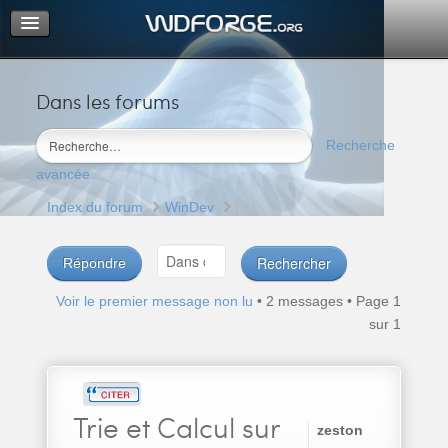
Dans les forums
Portail
Index du forum
Recherche
M’enregistrer
avancée
Connexion
Index du forum
WinDev
Répondre
Voir le premier message non lu
• 2 messages • Page
1
sur
1
Trie
et Calcul sur
zeston