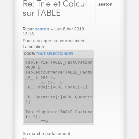
Re:
Trie et Calcul
zeston
sur TABLE
par
zeston
» Lun 8 Avr 2019
13:18
Pour ceux que sa pourrait aider,
La solution :
CODE:
TOUT SÉLECTIONNER
TableTrie(TABLE_Facturation,COL_Code..Nom)
POUR i=
TableOccurrence(TABLE_Facturation)
_A_ 1 pas -1
SI i>1 _ET_
COL_Code[i]=COL_Code[i-1]
COL_Quantite[i]=COL_Quantite[i]+COL_Quantite[
1]
TableSupprime(TABLE_Facturation,
(i-1))
FIN
FIN
Sa marche parfaitement