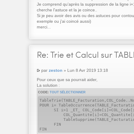
Je comprend qu’après la suppression de la ligne i+1
cherche l'astuce et la je coince..
Si je peu avoir des avis ou des astuces pour conto
exemple ou j'ai coincé aussi)
merci...
Re:
Trie et Calcul sur TABL
par
zeston
» Lun 8 Avr 2019 13:18
Pour ceux que sa pourrait aider,
La solution :
CODE:
TOUT SÉLECTIONNER
TableTrie(TABLE_Facturation,COL_Code..N
POUR i= TableOccurrence(TABLE_Facturati
SI i>1 _ET_ COL_Code[i]=COL_Code[
COL_Quantite[i]=COL_Quantite[i]+
TableSupprime(TABLE_Facturation
FIN
FIN