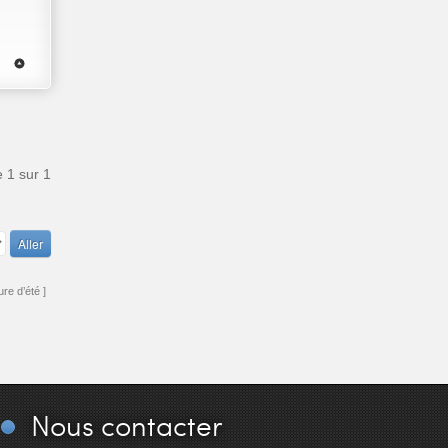
e
1
sur
1
re d’été ]
Nous
contacter