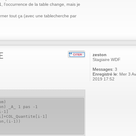
, l’occurrence de la table change, mais je
urner tout ça (avec une tablecherche par
E
zeston
Stagiaire WDF
Messages:
3
Enregistré le:
Mer 3 Av
2019 17:52
om)
on) _A_ 1 pas -1
i-1]
COL_Quantite[i-1]
,(i-1))