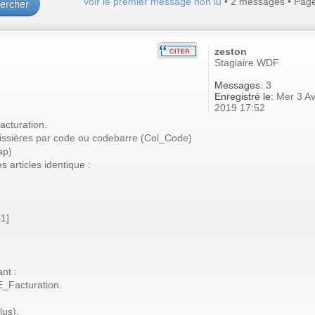
Voir le premier message non lu
• 2 messages • Pag
zeston
Stagiaire WDF
Messages:
3
Enregistré le:
Mer 3 Av
2019 17:52
facturation.
 caissières par code ou codebarre (Col_Code)
ap)
s articles identique :
1]
nt :
E_Facturation.
lus).