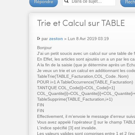
Répondre
Trie
et Calcul sur TABLE
par
zeston
» Lun 8 Avr 2019 03:19
Bonjour
J'ai un petit soucis avec un calcul sur une table de 
En Effet, les articles sont ajoutés un a un par les
A la fin de la saisie (que je détermine après un Ech
Je veux un trie et un calcul en additionnant les code
TableTrie(TABLE_Facturation,COL_Code..Nom)
POUR i=1 A TableOccurrence(TABLE_Facturation)
TANTQUE COL_Code[i]=COL_Code[i+1]
COL_Quantite[i]=COL_Quantite[i]+COL_Quantite[i+
TableSupprime(TABLE_Facturation,i+1)
FIN
FIN
Effectivement, il m'envoie le message d'erreur suiva
Vous avez appelé l'opérateur [] sur le champ TABL
L'indice spécifié [3] est invalide.
Les valeurs valides sont comprises entre 1 et 2 (inc