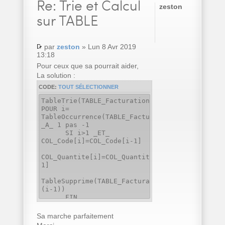
Re:
Trie et Calcul
zeston
sur TABLE
par
zeston
» Lun 8 Avr 2019
13:18
Pour ceux que sa pourrait aider,
La solution :
CODE:
TOUT SÉLECTIONNER
TableTrie(TABLE_Facturation,COL_Code..Nom)
POUR i=
TableOccurrence(TABLE_Facturation)
_A_ 1 pas -1
SI i>1 _ET_
COL_Code[i]=COL_Code[i-1]
COL_Quantite[i]=COL_Quantite[i]+COL_Quantite[
1]
TableSupprime(TABLE_Facturation,
(i-1))
FIN
FIN
Sa marche parfaitement