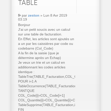
TABLE
par
zeston
» Lun 8 Avr 2019
03:19
Bonjour
J'ai un petit soucis avec un calcul
sur une table de facturation.
En Effet, les articles sont ajoutés un
a un par les caissières par code ou
codebarre (Col_Code)
A la fin de la saisie (que je
détermine après un Echap)
Je veux un trie et un calcul en
additionnant les codes articles
identique :
TableTrie(TABLE_Facturation,COL_Code..Nom)
POUR i=1 A
TableOccurrence(TABLE_Facturation)
TANTQUE
COL_Code[i]=COL_Code[i+1]
COL_Quantite[i]=COL_Quantite[i]+COL_Quantite[i+1]
TableSupprime(TABLE_Facturation,i+1)
FIN