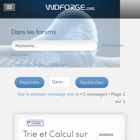
Dans les forums
Portail
Index du forum
Recherche
M’enregistrer
avancée
Connexion
Index du forum
WinDev
Répondre
Voir le premier message non lu
• 2 messages • Page
1
sur
1
Trie
et Calcul sur
zeston