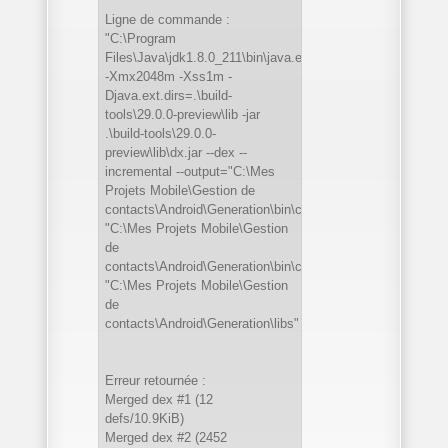
Ligne de commande :
"C:\Program
Files\Java\jdk1.8.0_211\bin\java.exe"
-Xmx2048m -Xss1m -
Djava.ext.dirs=.\build-
tools\29.0.0-preview\lib -jar
.\build-tools\29.0.0-
preview\lib\dx.jar --dex --
incremental --output="C:\Mes
Projets Mobile\Gestion de
contacts\Android\Generation\bin\classes.dex"
"C:\Mes Projets Mobile\Gestion
de
contacts\Android\Generation\bin\classes"
"C:\Mes Projets Mobile\Gestion
de
contacts\Android\Generation\libs"
Erreur retournée :
Merged dex #1 (12
defs/10.9KiB)
Merged dex #2 (2452