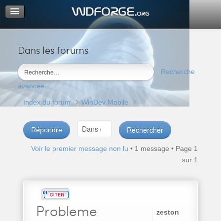
Dans les forums
Portail
Index du forum
Recherche
M’enregistrer
avancée
Connexion
Index du forum
WinDev Mobile
Répondre
Voir le premier message non lu
• 1 message • Page
1
sur
1
Probleme
zeston