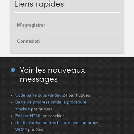
Liens
rapides
M’enregistrer
Connexion
Voir
les nouveaux
messages
Code barre sous windev 24
par hugues
Barre de progression de la procedure
stockee
par hugues
Editeur HTML
par cbekier
Re: Il m'arrive un truc bizarre avec un projet
WD22
par Gino