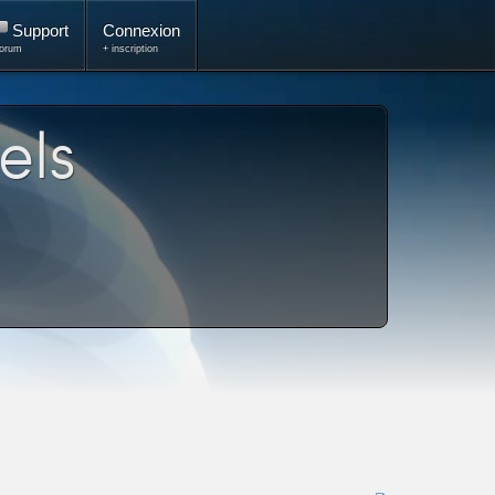
Support
Connexion
orum
+ inscription
els