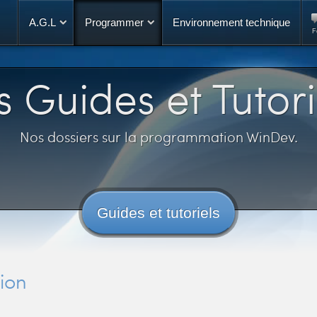
A.G.L
Programmer
Environnement technique
F
s Guides et Tutori
Nos dossiers sur la programmation WinDev.
Guides et tutoriels
tion